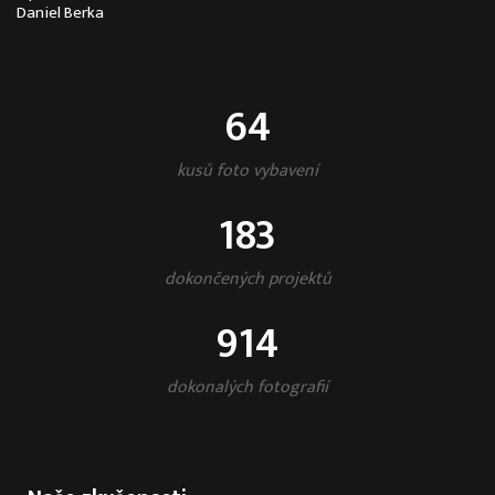
Daniel Berka
64
kusů foto vybavení
183
dokončených projektů
914
dokonalých fotografií