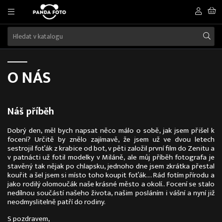
O NÁS
Náš příběh
Dobrý den, měl bych napsat něco málo o sobě, jak jsem přišel k
focení? Určitě by znělo zajímavě, že jsem už ve dvou letech
sestrojil foťák z krabice od bot, v pěti založil první film do Zenitu a
v patnácti už fotil modelky v Miláně, ale můj příběh fotografa je
stavěný tak nějak po chlapsku, jednoho dne jsem zkrátka přestal
kouřit a šel jsem si místo toho koupit foťák…. Rád fotím přírodu a
jako rodilý olomoučák naše krásné město a okolí.. Focení se stalo
nedílnou součástí našeho života, našim posláním i vášní a nyní již
neodmyslitelně patří do rodiny.
S pozdravem,