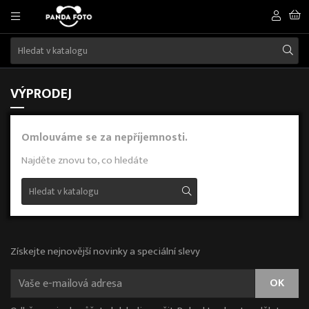
VÝPRODEJ
Omlouváme se za nepříjemnosti.
Najděte znovu to, co hledáte
Získejte nejnovější novinky a speciální slevy